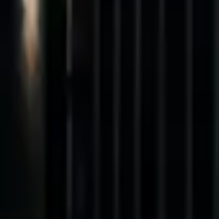
+49 (0)176 70405681