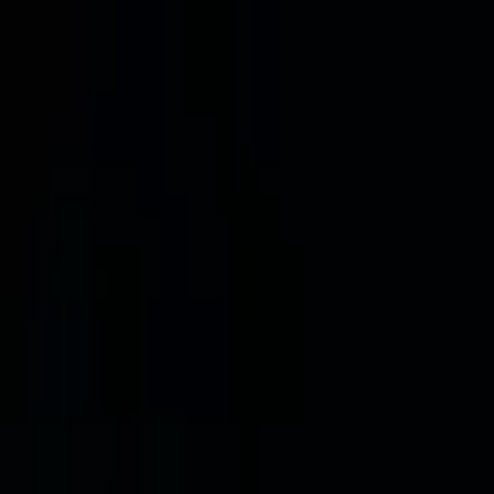
Zum Hauptinhalt springen
D.E.M
Security
Protection Services
Home
Sicherheit
Personenshutz
Veranstaltungsschutz / Diskothekenschutz
Kaufhausdetektiv
Objektsсhutz
Citystreife
Drohnenüberwachung
Service
Promotion
Fahrdienst
Alarm- und Überwachungsanlagen
mobile Überwachung
Kontakt
Referenzen