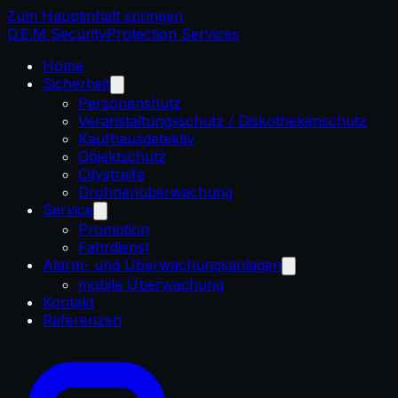
Zum Hauptinhalt springen
D.E.M
Security
Protection Services
Home
Sicherheit
Personenshutz
Veranstaltungsschutz / Diskothekenschutz
Kaufhausdetektiv
Objektsсhutz
Citystreife
Drohnenüberwachung
Service
Promotion
Fahrdienst
Alarm- und Überwachungsanlagen
mobile Überwachung
Kontakt
Referenzen