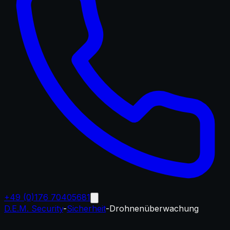
+49 (0)176 70405681
D.E.M. Security
-
Sicherheit
-
Drohnenüberwachung